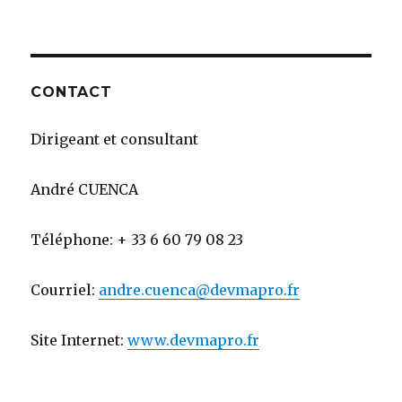
le
Bonjour
tout
le
monde !
CONTACT
Dirigeant et consultant
André CUENCA
Téléphone: + 33 6 60 79 08 23
Courriel:
andre.cuenca@devmapro.fr
Site Internet:
www.devmapro.fr